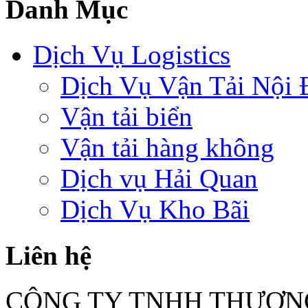
Danh Mục
Dịch Vụ Logistics
Dịch Vụ Vận Tải Nội 
Vận tải biển
Vận tải hàng không
Dịch vụ Hải Quan
Dịch Vụ Kho Bãi
Liên hệ
CÔNG TY TNHH THƯƠNG