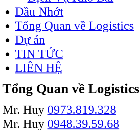
Dầu Nhớt
Tổng Quan về Logistics
Dự án
TIN TỨC
LIÊN HỆ
Tổng Quan về Logistics
Mr. Huy
0973.819.328
Mr. Huy
0948.39.59.68