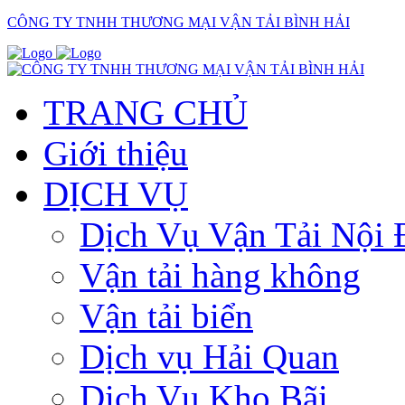
CÔNG TY TNHH THƯƠNG MẠI VẬN TẢI BÌNH HẢI
TRANG CHỦ
Giới thiệu
DỊCH VỤ
Dịch Vụ Vận Tải Nội 
Vận tải hàng không
Vận tải biển
Dịch vụ Hải Quan
Dịch Vụ Kho Bãi